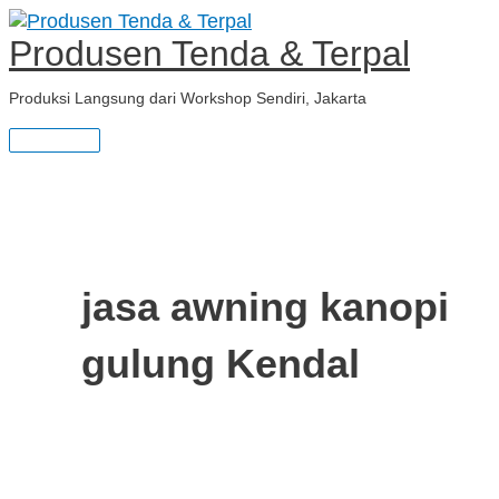
Main
Skip
JASA
S
Menu
to
AWNING
Produsen Tenda & Terpal
e
content
GULUNG
PERMANENT
a
Produksi Langsung dari Workshop Sendiri, Jakarta
r
c
h
f
jasa awning kanopi
o
r
gulung Kendal
: