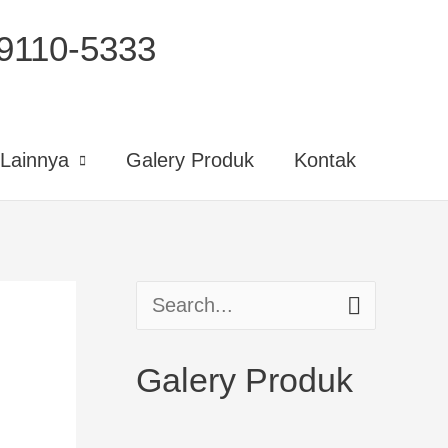
110-5333
Lainnya
Galery Produk
Kontak
S
e
Galery Produk
a
r