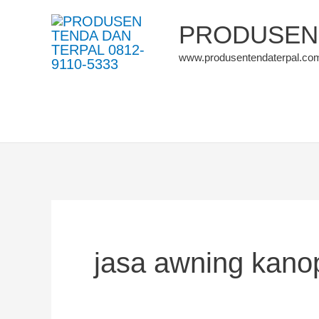
Skip
PRODUSEN 
to
www.produsentendaterpal.co
content
jasa awning kano