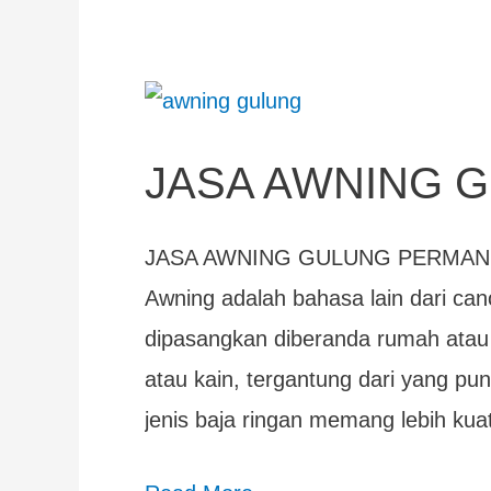
JASA
AWNING
JASA AWNING 
GULUNG
PERMANENT
JASA AWNING GULUNG PERMAN
Awning adalah bahasa lain dari cano
dipasangkan diberanda rumah atau b
atau kain, tergantung dari yang p
jenis baja ringan memang lebih k