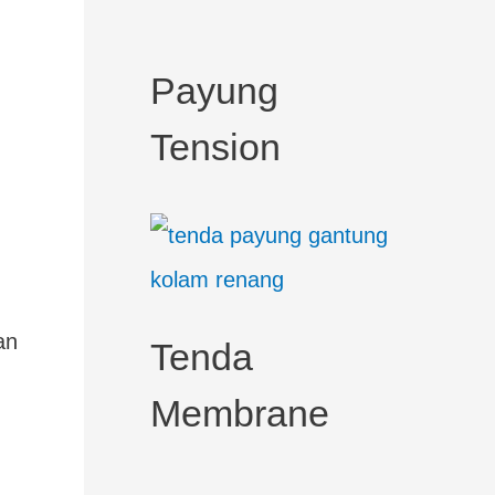
c
h
Payung
f
Tension
o
r
:
an
Tenda
Membrane