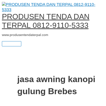
Main
Skip
JASA
S
Menu
to
AWNING
e
content
GULUNG
PRODUSEN TENDA DAN
PERMANENT
a
TERPAL 0812-9110-5333
r
www.produsentendaterpal.com
c
h
f
o
r
jasa awning kanopi
:
gulung Brebes