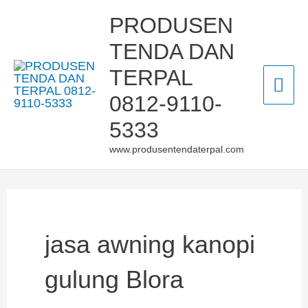
Skip
Mai
PRODUSEN
to
TENDA DAN
Men
content
TERPAL
0812-9110-
5333
www.produsentendaterpal.com
jasa awning kanopi
gulung Blora