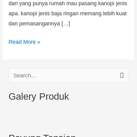
dari yang punya rumah mau pasang kanopi jenis
apa. kanopi jenis baja ringan memang lebih kuat
dan pemasangannya […]
Read More »
S
e
Galery Produk
a
r
c
h