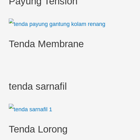
Payung Tension
f
o
r
:
Tenda Membrane
tenda sarnafil
Tenda Lorong