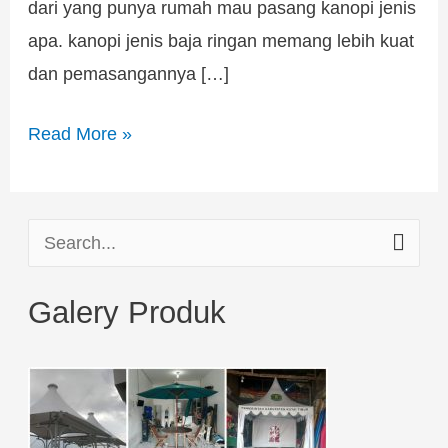
dari yang punya rumah mau pasang kanopi jenis
apa. kanopi jenis baja ringan memang lebih kuat
dan pemasangannya […]
Read More »
S
e
Galery Produk
a
r
c
h