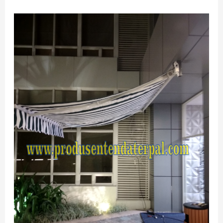
JASA
AWNING
GULUNG
PERMANENT