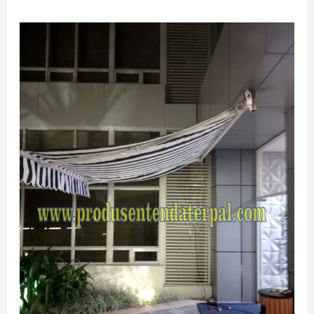
JASA
AWNING
GULUNG
PERMANENT