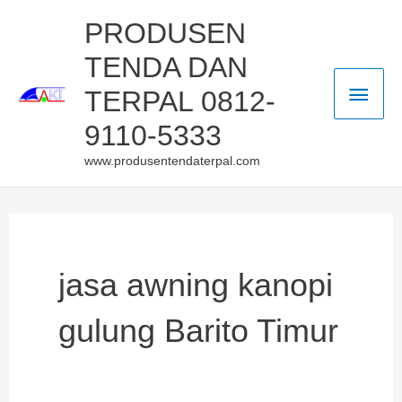
Skip
Main
PRODUSEN
to
TENDA DAN
Men
content
TERPAL 0812-
9110-5333
www.produsentendaterpal.com
jasa awning kanopi
gulung Barito Timur