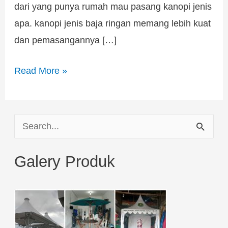
dari yang punya rumah mau pasang kanopi jenis
apa. kanopi jenis baja ringan memang lebih kuat
dan pemasangannya […]
Read More »
S
e
Galery Produk
a
r
c
h