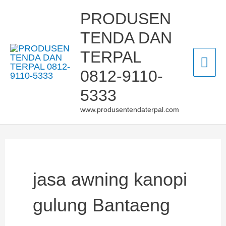
Skip
Mai
PRODUSEN
to
TENDA DAN
Men
content
TERPAL
0812-9110-
5333
www.produsentendaterpal.com
jasa awning kanopi
gulung Bantaeng