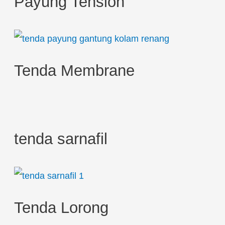
Payung Tension
f
o
r
:
Tenda Membrane
tenda sarnafil
Tenda Lorong