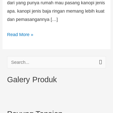
dari yang punya rumah mau pasang kanopi jenis
apa. kanopi jenis baja ringan memang lebih kuat
dan pemasangannya […]
Read More »
S
e
Galery Produk
a
r
c
h