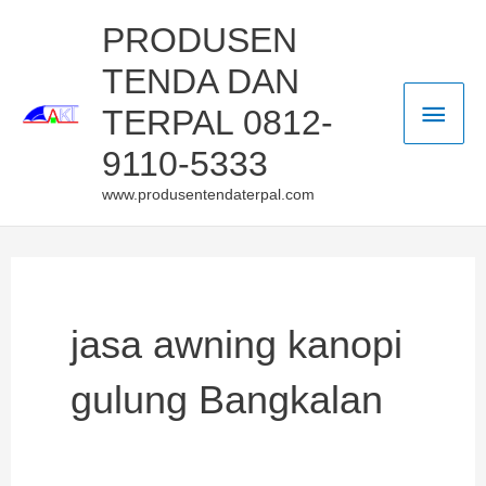
Skip
Main
PRODUSEN
to
TENDA DAN
Men
content
TERPAL 0812-
9110-5333
www.produsentendaterpal.com
jasa awning kanopi
gulung Bangkalan