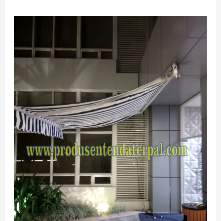
JASA
AWNING
GULUNG
PERMANENT