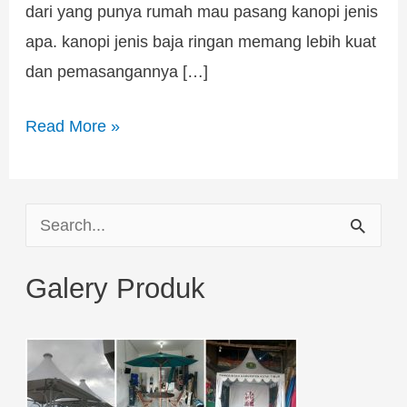
dari yang punya rumah mau pasang kanopi jenis
apa. kanopi jenis baja ringan memang lebih kuat
dan pemasangannya […]
Read More »
S
e
Galery Produk
a
r
c
h