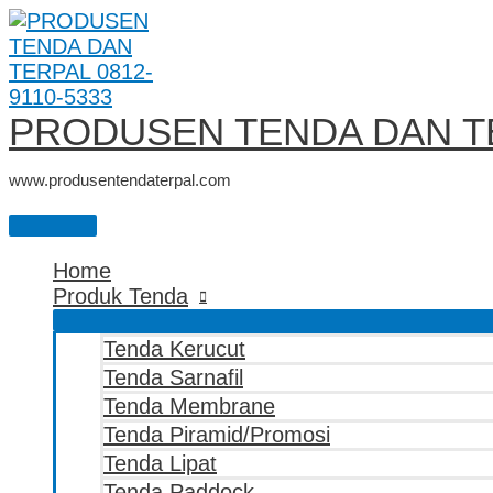
Main
Skip
JASA
Menu
to
AWNING
content
GULUNG
PERMANENT
PRODUSEN TENDA DAN TE
www.produsentendaterpal.com
Home
Produk Tenda
Tenda Kerucut
Tenda Sarnafil
Tenda Membrane
Tenda Piramid/Promosi
Tenda Lipat
Tenda Paddock