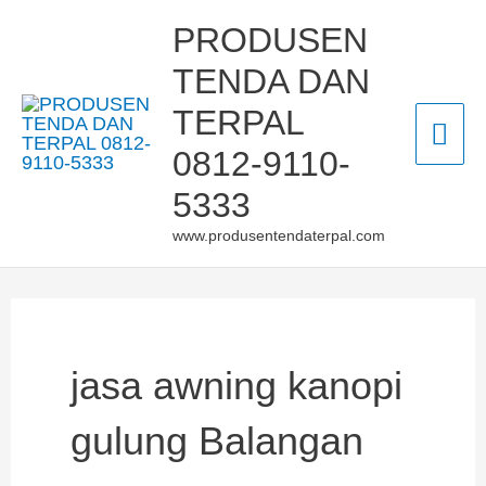
Skip
Mai
PRODUSEN
to
TENDA DAN
Men
content
TERPAL
0812-9110-
5333
www.produsentendaterpal.com
jasa awning kanopi
gulung Balangan