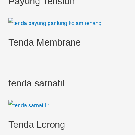
Payung Tension
f
o
r
:
Tenda Membrane
tenda sarnafil
Tenda Lorong