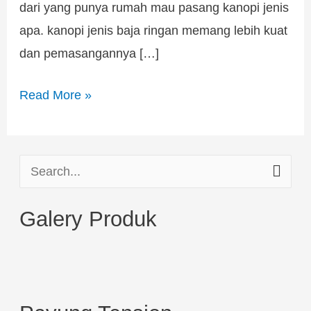
dari yang punya rumah mau pasang kanopi jenis
apa. kanopi jenis baja ringan memang lebih kuat
dan pemasangannya […]
Read More »
S
e
Galery Produk
a
r
c
h