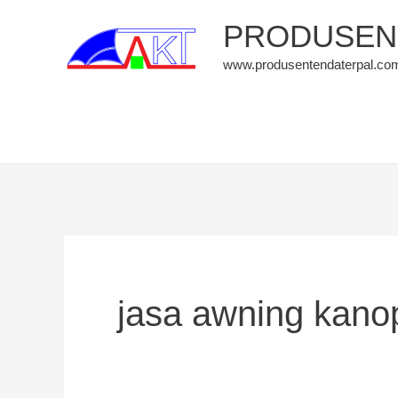
Skip
PRODUSEN 
to
www.produsentendaterpal.co
content
jasa awning kano