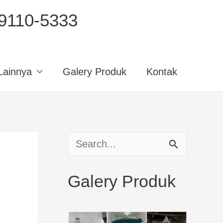
110-5333
Lainnya
Galery Produk
Kontak
S
e
Galery Produk
a
r