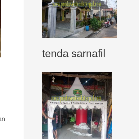
tenda sarnafil
an