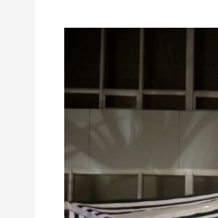
JASA
AWNING
GULUNG
PERMANENT