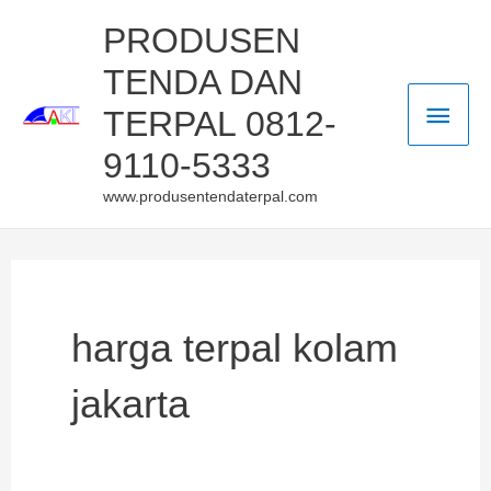
Skip
Main
PRODUSEN
to
TENDA DAN
Men
content
TERPAL 0812-
9110-5333
www.produsentendaterpal.com
harga terpal kolam
jakarta