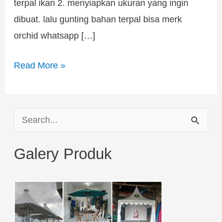
terpal ikan 2. menyiapkan ukuran yang ingin
dibuat. lalu gunting bahan terpal bisa merk
orchid whatsapp […]
Read More »
S
e
Galery Produk
a
r
c
h