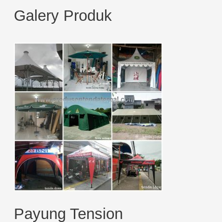
e
Galery Produk
a
r
c
h
f
o
r
:
Payung Tension