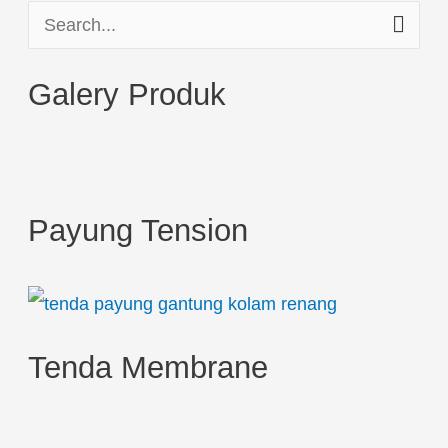
S
e
Galery Produk
a
r
c
h
Payung Tension
f
o
r
:
Tenda Membrane