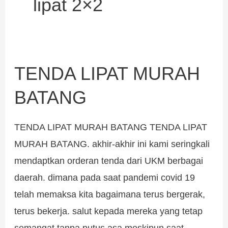
lipat 2×2
TENDA LIPAT MURAH
TENDA
LIPAT
BATANG
MURAH
BATANG
TENDA LIPAT MURAH BATANG TENDA LIPAT
MURAH BATANG. akhir-akhir ini kami seringkali
mendaptkan orderan tenda dari UKM berbagai
daerah. dimana pada saat pandemi covid 19
telah memaksa kita bagaimana terus bergerak,
terus bekerja. salut kepada mereka yang tetap
semangat tanpa putus asa meskipun saat