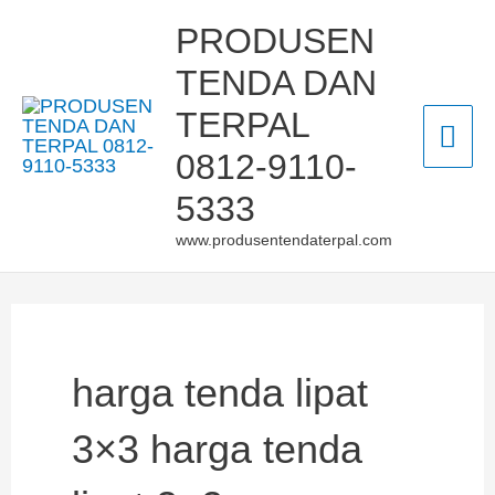
Skip
Mai
PRODUSEN
to
TENDA DAN
Men
content
TERPAL
0812-9110-
5333
www.produsentendaterpal.com
harga tenda lipat
3×3 harga tenda