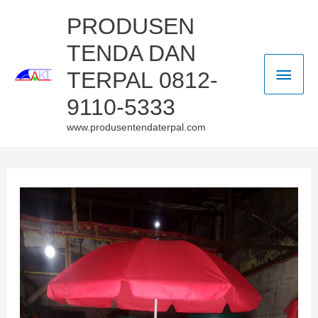
Skip
Main
PRODUSEN
to
TENDA DAN
Men
content
TERPAL 0812-
9110-5333
www.produsentendaterpal.com