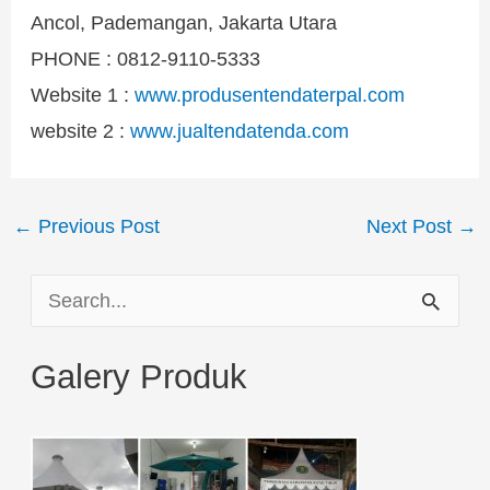
Ancol, Pademangan, Jakarta Utara
PHONE : 0812-9110-5333
Website 1 :
www.produsentendaterpal.com
website 2 :
www.jualtendatenda.com
←
Previous Post
Next Post
→
S
e
Galery Produk
a
r
c