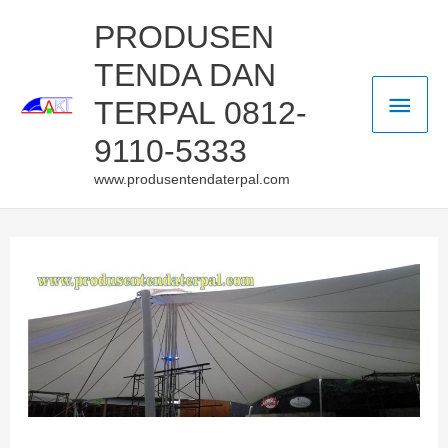
Skip
Main
PRODUSEN
to
TENDA DAN
Men
content
TERPAL 0812-
9110-5333
www.produsentendaterpal.com